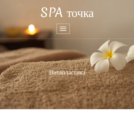
SPA точка
Toggle
navigation
Витапластика